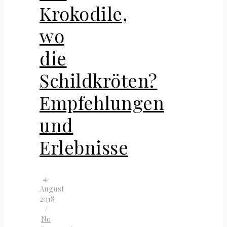
Krokodile,
wo
die
Schildkröten?
Empfehlungen
und
Erlebnisse
4.
August
2018
/
No