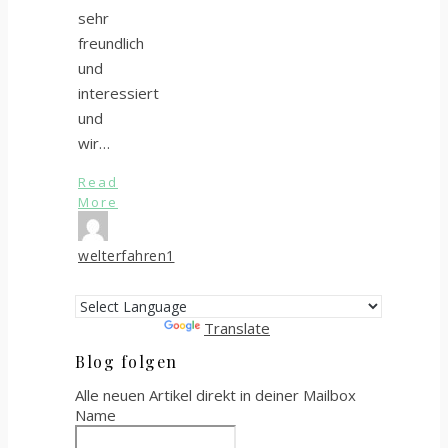
sehr
freundlich
und
interessiert
und
wir…
Read
More
welterfahren1
Powered by
Translate
Blog folgen
Alle neuen Artikel direkt in deiner Mailbox
Name