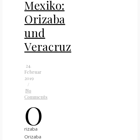
Mexiko:
Orizaba
und
Veracruz
24.
Februar
2019
/
No
Comments
O
rizaba
Orizaba