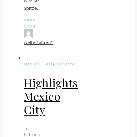
weisse
Spitze…
Read
More
welterfahren1
,
Mexiko
Reiseberichte
Highlights
Mexico
City
17.
Februar