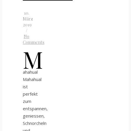
10.
März
2019
/
No
Comments
M
ahahual
Mahahual
ist
perfekt
zum
entspannen,
geniessen,
Schnorcheln
und