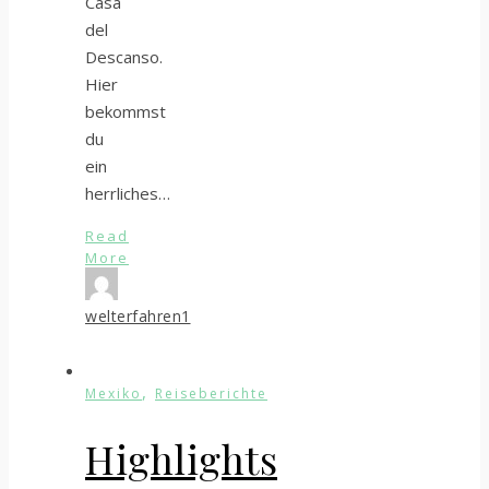
Casa
del
Descanso.
Hier
bekommst
du
ein
herrliches…
Read
More
welterfahren1
,
Mexiko
Reiseberichte
Highlights