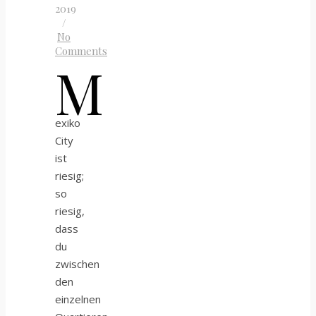
2019
/
No
Comments
M
exiko
City
ist
riesig;
so
riesig,
dass
du
zwischen
den
einzelnen