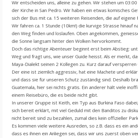
Wir entscheiden uns, alleine zu gehen. Wir stehen um 03:
der Kirche in San Pedro. Wir haben ein etwas komisches Gefüh
sich der Bus mit ca. 15 weiteren Reisenden, die auf eigene 
Wir fahren ca. 1 Stunde (10km!) die kurvige Strasse hinauf 
den Weg finden und loslaufen. Oben angekommen, geniessen 
die Sonne langsam hinter den Wolken hervorkommt.
Doch das richtige Abenteuer beginnt erst beim Abstieg: un
Weg und fragt uns, wie unser Guide heisst. Als er merkt, d
Maya-Dialekt seinen 2 Kollegen zu. Kurz darauf versperren 
Der eine ist ziemlich aggressiv, hat eine Machete und erklä
und dass sie für unseren Schutz zuständig sind. Deshalb br
Guatemala, hier sei nichts gratis. Ein anderer hält viele inof
einem Reisebüro, die es beide nicht gibt.
In unserer Gruppe ist Keith, ein Typ aus Burkina Faso dabe
sich bereit erklärt, mit viel Geduld mit den Banditos zu disk
nicht bereit sind zu bezahlen, zumal dies kein offizieller Park
Es kommen viele weitere Ausreden, so z.B. dass es ein and
dass es ihnen ein Anliegen sei, dass wir uns zuerst oben ver