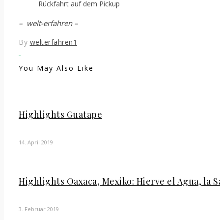
Rückfahrt auf dem Pickup
– welt-erfahren –
By
welterfahren1
You May Also Like
Highlights Guatape
14. April 2019
Highlights Oaxaca, Mexiko: Hierve el Agua, la S
3. Februar 2019