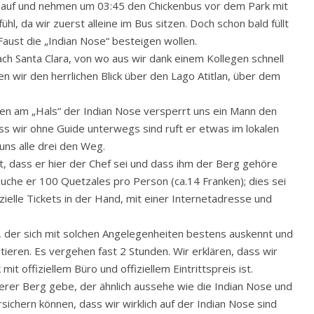
00 auf und nehmen um 03:45 den Chickenbus vor dem Park mit
l, da wir zuerst alleine im Bus sitzen. Doch schon bald füllt
Faust die „Indian Nose“ besteigen wollen.
nach Santa Clara, von wo aus wir dank einem Kollegen schnell
wir den herrlichen Blick über den Lago Atitlan, über dem
ten am „Hals“ der Indian Nose versperrt uns ein Mann den
ass wir ohne Guide unterwegs sind ruft er etwas im lokalen
uns alle drei den Weg.
rt, dass er hier der Chef sei und dass ihm der Berg gehöre
auche er 100 Quetzales pro Person (ca.14 Franken); dies sei
fizielle Tickets in der Hand, mit einer Internetadresse und
i, der sich mit solchen Angelegenheiten bestens auskennt und
utieren. Es vergehen fast 2 Stunden. Wir erklären, dass wir
 mit offiziellem Büro und offiziellem Eintrittspreis ist.
erer Berg gebe, der ähnlich aussehe wie die Indian Nose und
sichern können, dass wir wirklich auf der Indian Nose sind